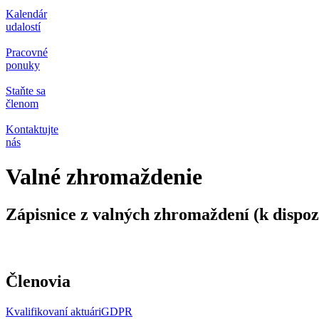
Kalendár
udalostí
Pracovné
ponuky
Staňte sa
členom
Kontaktujte
nás
Valné zhromaždenie
Zápisnice z valných zhromaždení (k dispozíc
Členovia
Kvalifikovaní aktuári
GDPR