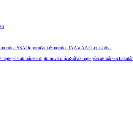
ti
Smernice SSA
Odporúčania
Smernice IAA a AAE
Legislatíva
 najlepšia aktuárska diplomová práca
Súťaž najlepšia aktuárska bakalá