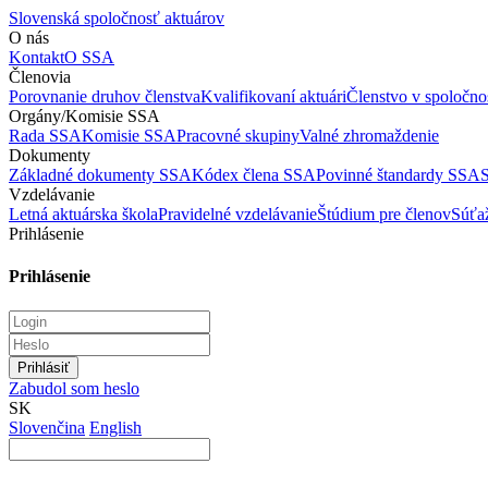
Slovenská spoločnosť aktuárov
O nás
Kontakt
O SSA
Členovia
Porovnanie druhov členstva
Kvalifikovaní aktuári
Členstvo v spoločnos
Orgány/Komisie SSA
Rada SSA
Komisie SSA
Pracovné skupiny
Valné zhromaždenie
Dokumenty
Základné dokumenty SSA
Kódex člena SSA
Povinné štandardy SSA
Vzdelávanie
Letná aktuárska škola
Pravidelné vzdelávanie
Štúdium pre členov
Súťaž
Prihlásenie
Prihlásenie
Zabudol som heslo
SK
Slovenčina
English