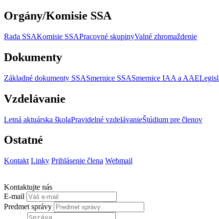
Orgány/Komisie SSA
Rada SSA
Komisie SSA
Pracovné skupiny
Valné zhromaždenie
Dokumenty
Základné dokumenty SSA
Smernice SSA
Smernice IAA a AAE
Legisl
Vzdelávanie
Letná aktuárska škola
Pravidelné vzdelávanie
Štúdium pre členov
Ostatné
Kontakt
Linky
Prihlásenie člena
Webmail
Kontaktujte nás
E-mail
Predmet správy